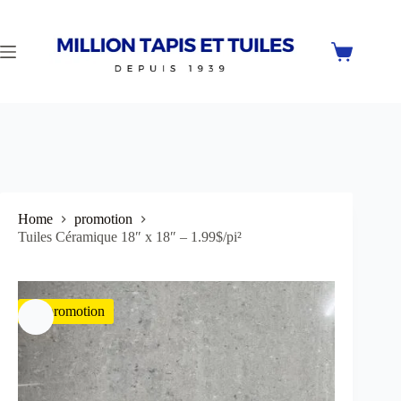
Skip
to
content
Shopping
cart
Home
promotion
Tuiles Céramique 18″ x 18″ – 1.99$/pi²
En promotion