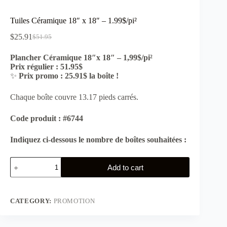
Tuiles Céramique 18″ x 18″ – 1.99$/pi²
$
25.91
$
51.95
Original
Current
price
price
Plancher Céramique 18″x 18″ – 1,99$/pi²
was:
is:
Prix régulier : 51.95$
$51.95.
$25.91.
✨
Prix promo : 25.91$ la boîte !
Chaque boîte couvre 13.17 pieds carrés.
Code produit : #6744
Indiquez ci-dessous le nombre de boîtes souhaitées :
Tuiles
Add to cart
Céramique
18″
x
18″
CATEGORY:
PROMOTION
–
1.99$/pi²
quantity