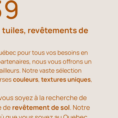
39
s, tuiles, revêtements de
uébec pour tous vos besoins en
partenaires, nous vous offrons un
illeurs. Notre vaste sélection
erses
couleurs
,
textures uniques
,
vous soyez à la recherche de
e de
revêtement de sol
. Notre
, où que vous soyez au Quebec.