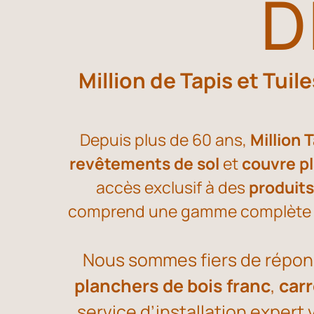
D
Million de Tapis et Tuil
Depuis plus de 60 ans,
Million 
revêtements de sol
et
couvre p
accès exclusif à des
produit
comprend une gamme complète de 
Nous sommes fiers de répond
planchers de bois franc
,
car
service d’installation expert