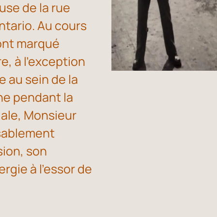
euse de la rue
ntario. Au cours
 ont marqué
re, à l'exception
 au sein de la
nne pendant la
ale, Monsieur
sablement
sion, son
gie à l'essor de