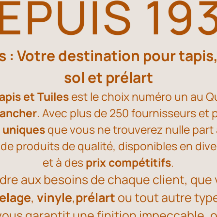
EPUIS 19
es : Votre destination pour tapi
sol et prélart
Tapis et Tuiles
est le choix numéro un au Q
lancher
. Avec plus de 250 fournisseurs et 
s uniques
que vous ne trouverez nulle part a
produits de qualité, disponibles en div
et à des
prix compétitifs
.
re aux besoins de chaque client, que 
relage
,
vinyle
,
prélart
ou tout autre typ
 vous garantit une finition impeccable