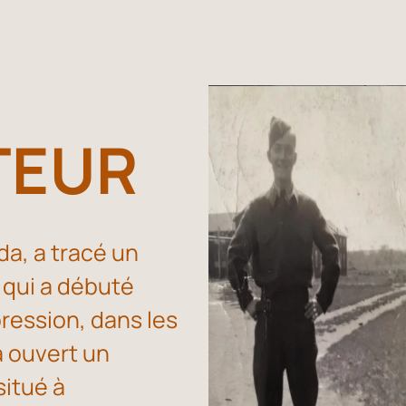
TEUR
a, a tracé un
 qui a débuté
ression, dans les
a ouvert un
itué à