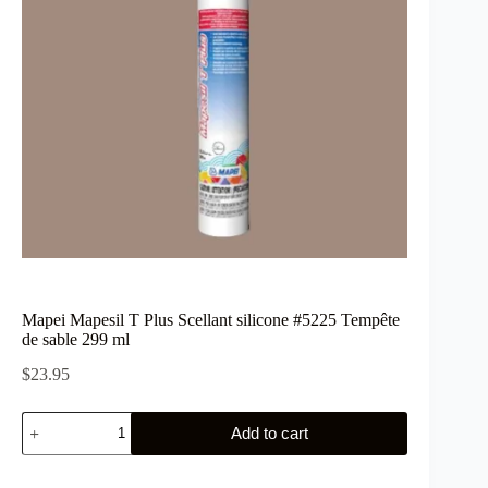
Mapei Mapesil T Plus Scellant silicone #5225 Tempête
de sable 299 ml
$
23.95
Mapei
Add to cart
Mapesil
T
Plus