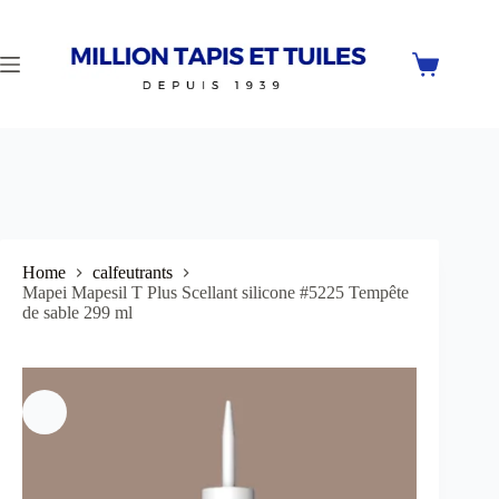
Skip
to
content
Shopping
cart
Home
calfeutrants
Mapei Mapesil T Plus Scellant silicone #5225 Tempête
de sable 299 ml