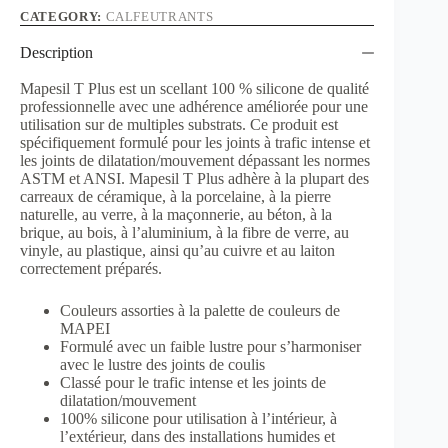
Scellant
CATEGORY:
CALFEUTRANTS
silicone
#5225
Description
Tempête
de
Mapesil T Plus est un scellant 100 % silicone de qualité
sable
professionnelle avec une adhérence améliorée pour une
299
ml
utilisation sur de multiples substrats. Ce produit est
quantity
spécifiquement formulé pour les joints à trafic intense et
les joints de dilatation/mouvement dépassant les normes
ASTM et ANSI. Mapesil T Plus adhère à la plupart des
carreaux de céramique, à la porcelaine, à la pierre
naturelle, au verre, à la maçonnerie, au béton, à la
brique, au bois, à l’aluminium, à la fibre de verre, au
vinyle, au plastique, ainsi qu’au cuivre et au laiton
correctement préparés.
Couleurs assorties à la palette de couleurs de
MAPEI
Formulé avec un faible lustre pour s’harmoniser
avec le lustre des joints de coulis
Classé pour le trafic intense et les joints de
dilatation/mouvement
100% silicone pour utilisation à l’intérieur, à
l’extérieur, dans des installations humides et