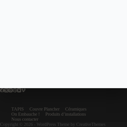
TAPIS
Couvre Plancher
Céramiques
On Embauche !
Produits d’installations
Nous contacter
Copyright © 2026 - WordPress Theme by
CreativeThemes