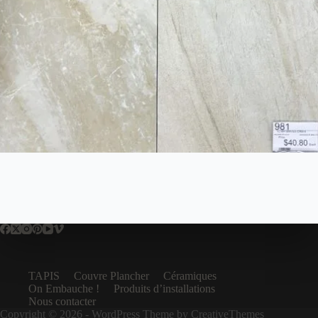
TAPIS
Couvre Plancher
Céramiques
On Embauche !
Produits d’installations
Nous contacter
Copyright © 2026 - WordPress Theme by
CreativeThemes