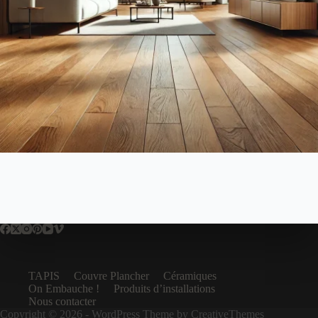
TAPIS
Couvre Plancher
Céramiques
On Embauche !
Produits d’installations
Nous contacter
Copyright © 2026 - WordPress Theme by
CreativeThemes