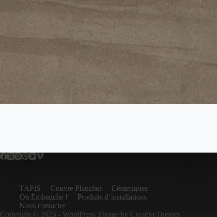
TAPIS
Couvre Plancher
Céramiques
On Embauche !
Produits d’installations
Nous contacter
Copyright © 2026 - WordPress Theme by
CreativeThemes