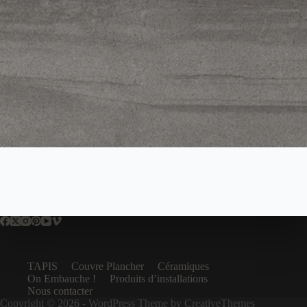
TAPIS
Couvre Plancher
Céramiques
On Embauche !
Produits d’installations
Nous contacter
Copyright © 2026 - WordPress Theme by
CreativeThemes