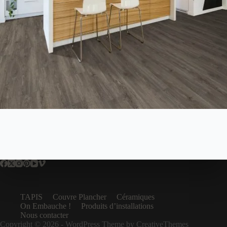
TAPIS
Couvre Plancher
Céramiques
On Embauche !
Produits d’installations
Nous contacter
Copyright © 2026 - WordPress Theme by
CreativeThemes