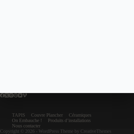
TAPIS
Couvre Plancher
Céramiques
On Embauche !
Produits d’installations
Nous contacter
Copyright © 2026 - WordPress Theme by
CreativeThemes