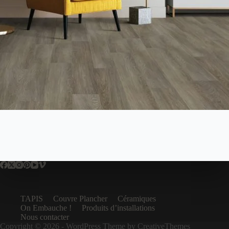
TAPIS
Couvre Plancher
Céramiques
On Embauche !
Produits d’installations
Nous contacter
Copyright © 2026 - WordPress Theme by
CreativeThemes