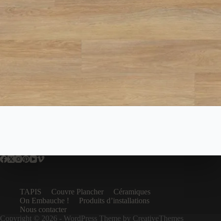
TAPIS
Couvre Plancher
Céramiques
On Embauche !
Produits d’installations
Nous contacter
Copyright © 2026 - WordPress Theme by
CreativeThemes