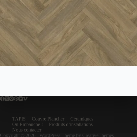
TAPIS
Couvre Plancher
Céramiques
On Embauche !
Produits d’installations
Nous contacter
Copyright © 2026 - WordPress Theme by
CreativeThemes