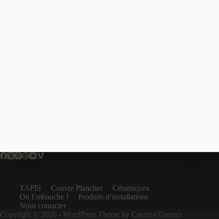
TAPIS
Couvre Plancher
Céramiques
On Embauche !
Produits d’installations
Nous contacter
Copyright © 2026 - WordPress Theme by
CreativeThemes