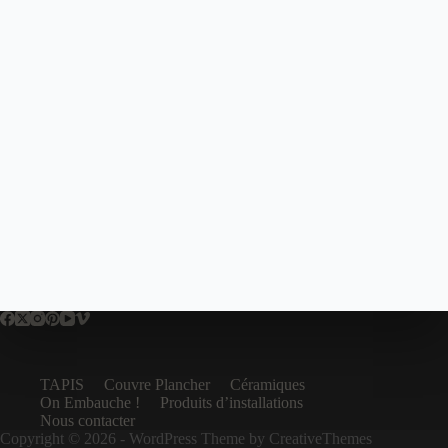
TAPIS
Couvre Plancher
Céramiques
On Embauche !
Produits d’installations
Nous contacter
Copyright © 2026 - WordPress Theme by
CreativeThemes