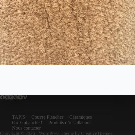
TAPIS
Couvre Plancher
Céramiques
On Embauche !
Produits d’installations
Nous contacter
Copyright © 2026 - WordPress Theme by
CreativeThemes