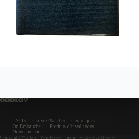
TAPIS
Couvre Plancher
Céramiques
On Embauche !
Produits d’installations
Nous contacter
Copyright © 2026 - WordPress Theme by
CreativeThemes