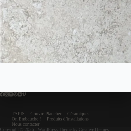
TAPIS
Couvre Plancher
Céramiques
On Embauche !
Produits d’installations
Nous contacter
Copyright © 2026 - WordPress Theme by
CreativeThemes