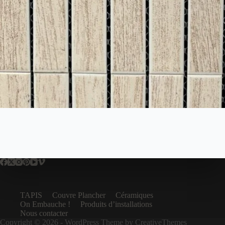
TAPIS
Couvre Plancher
Céramiques
On Embauche !
Produits d’installations
Nous contacter
Copyright © 2026 - WordPress Theme by
CreativeThemes