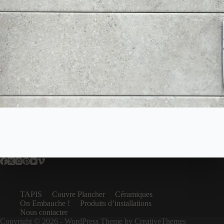
TAPIS
Couvre Plancher
Céramiques
On Embauche !
Produits d’installations
Nous contacter
Copyright © 2026 - WordPress Theme by
CreativeThemes