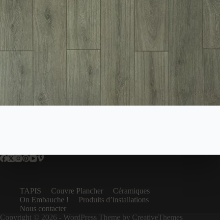
TAPIS
Couvre Plancher
Céramiques
On Embauche !
Produits d’installations
Nous contacter
Copyright © 2026 - WordPress Theme by
CreativeThemes