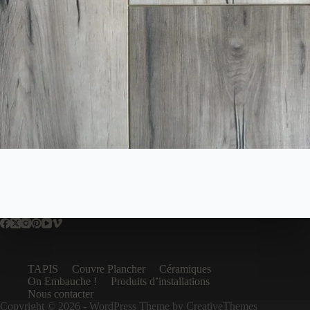
TAPIS
Couvre Plancher
Céramiques
On Embauche !
Produits d’installations
Nous contacter
Copyright © 2026 - WordPress Theme by
CreativeThemes