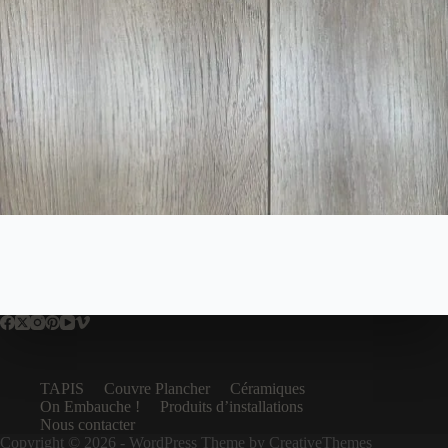
TAPIS
Couvre Plancher
Céramiques
On Embauche !
Produits d’installations
Nous contacter
Copyright © 2026 - WordPress Theme by
CreativeThemes