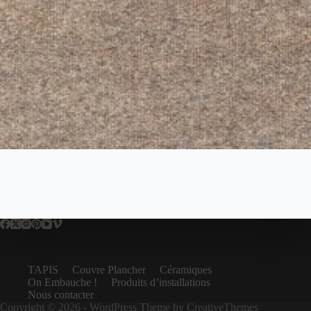
TAPIS
Couvre Plancher
Céramiques
On Embauche !
Produits d’installations
Nous contacter
Copyright © 2026 - WordPress Theme by
CreativeThemes