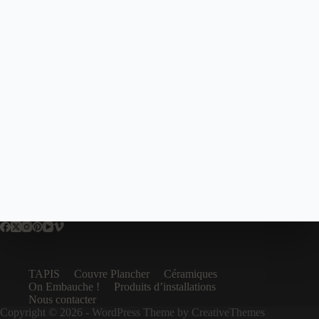
TAPIS
Couvre Plancher
Céramiques
On Embauche !
Produits d’installations
Nous contacter
Copyright © 2026 - WordPress Theme by
CreativeThemes